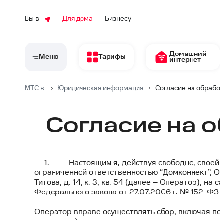
Вы в
Для дома
Бизнесу
Домашний
Меню
Тарифы
интернет
МТС в
›
Юридическая информация
›
Согласие на обраб
Согласие на 
1. Настоящим я, действуя свободно, своей во
ограниченной ответственностью “Домконнект”, О
Титова, д. 14, к. 3, кв. 54 (далее – Оператор), на
Федерального закона от 27.07.2006 г. № 152-ФЗ
Оператор вправе осуществлять сбор, включая пол