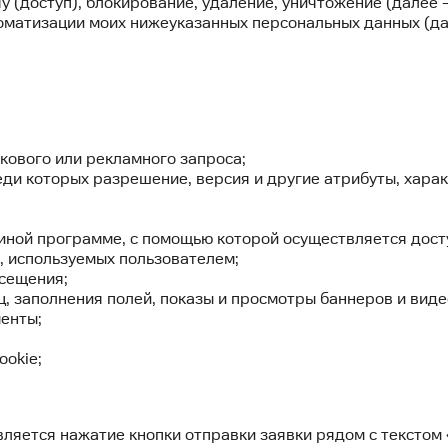
у (доступ), блокирование, удаление, уничтожение (далее
оматизации моих нижеуказанных персональных данных (да
кового или рекламного запроса;
еди которых разрешение, версия и другие атрибуты, харак
иной программе, с помощью которой осуществляется досту
, используемых пользователем;
осещения;
, заполнения полей, показы и просмотры баннеров и виде
енты;
ookie;
ляется нажатие кнопки отправки заявки рядом с текстом 