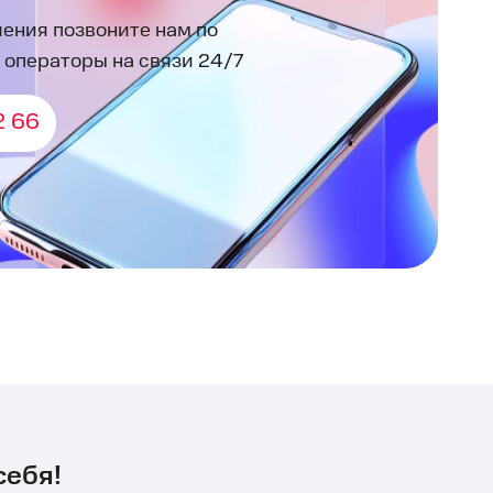
ения позвоните нам по
 операторы на связи 24/7
2 66
себя!