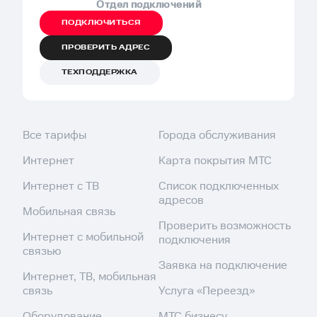
Отдел подключений
ПОДКЛЮЧИТЬСЯ
ПРОВЕРИТЬ АДРЕС
ТЕХПОДДЕРЖКА
Все тарифы
Города обслуживания
Интернет
Карта покрытия МТС
Интернет с ТВ
Список подключенных
адресов
Мобильная связь
Проверить возможность
Интернет с мобильной
подключения
связью
Заявка на подключение
Интернет, ТВ, мобильная
связь
Услуга «Переезд»
Оборудование
МТС бизнесу